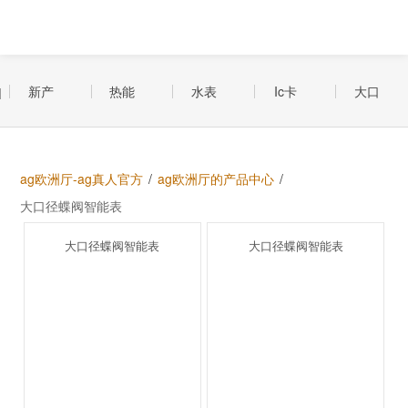
新产
热能
水表
Ic卡
大口
品系
表系
系列
智能
径蝶
ag欧洲厅-ag真人官方
/
ag欧洲厅的产品中心
/
列
列
水表
阀智
大口径蝶阀智能表


大口径蝶阀智能表
大口径蝶阀智能表
系列
能表