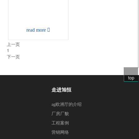
read more

上一页
1
下一页
top
走进旭恒
ag欧洲厅的介绍
厂房厂貌
工程案例
营销网络