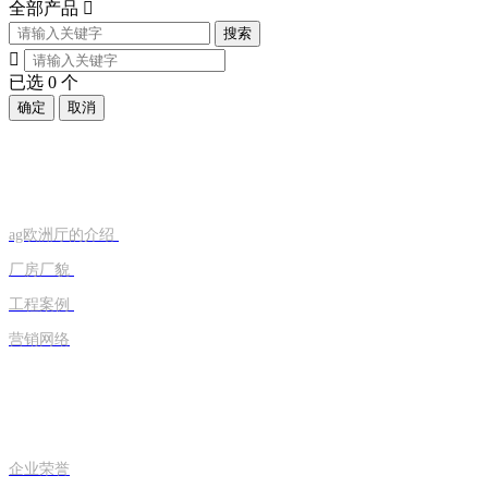
全部产品

搜索

已选
0
个
确定
取消
走进旭恒
ag欧洲厅的介绍
厂房厂貌
工程案例
营销网络
荣誉资质
企业荣誉