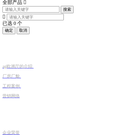
全部产品

搜索

已选
0
个
确定
取消
走进旭恒
ag欧洲厅的介绍
厂房厂貌
工程案例
营销网络
荣誉资质
企业荣誉