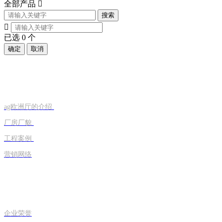
全部产品

搜索

已选
0
个
确定
取消
走进旭恒
ag欧洲厅的介绍
厂房厂貌
工程案例
营销网络
荣誉资质
企业荣誉