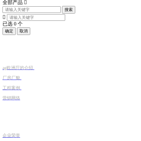
全部产品

搜索

已选
0
个
确定
取消
走进旭恒
ag欧洲厅的介绍
厂房厂貌
工程案例
营销网络
荣誉资质
企业荣誉